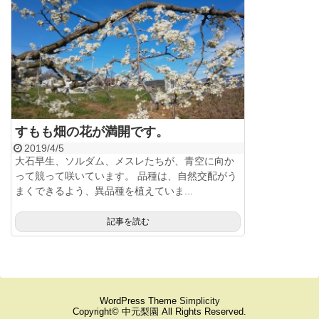
すもも畑の花が満開です。
2019/4/5
大石早生、ソルダム、メスレたちが、青空に向か
って競って咲いています。 品種は、自然交配がう
まくできるよう、異品種を植えていま...
記事を読む
WordPress Theme
Simplicity
Copyright©
中元梨園
All Rights Reserved.