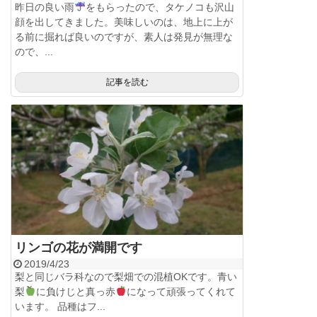
昨日の良い雨
をもらったので、タケノコも沢山
顔を出してきました。美味しいのは、地上に上が
る前に掘れば良いのですが、素人は発見が無理な
ので、...
記事を読む
リンゴの花が満開です
2019/4/23
梨と同じバラ科なので梨畑での混植OKです。青い
梨
に負けじと真っ赤
になって頑張ってくれて
います。 品種はフ...