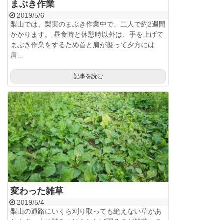
まぶき作業
2019/5/6
梨山では、梨実のまぶき作業中で、二人で約2週間
かかります。 昼食時と休憩時以外は、手を上げて
まぶき作業をするため首と肩が凝って夕方には
肩...
記事を読む
変わった雑草
2019/5/4
梨山の通路にいくら刈り取っても絶えない草があ