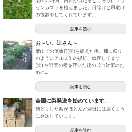
梨山の西側、西日が当たるところうにフウ
センカズラを植えました。日除けと風避け
の役割をしてくれています。
記事を読む
お～い、辻さん～
梨山での使命!?(笑)を終えた後、畑に祭り
のようにアルミ缶の提灯、鎮座してます
(笑) 冬野菜の種を蒔いた後のﾓｸﾞﾗ対策のた
めに...
記事を読む
全国に梨発送を始めています。
朝どりした梨がほとんど翌日には届くよう
に発送しています。
記事を読む