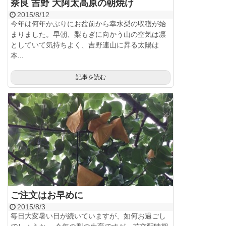
奈良 吉野 大阿太高原の朝焼け
2015/8/12
今年は何年かぶりにお盆前から幸水梨の収穫が始
まりました。早朝、梨もぎに向かう山の空気は凛
としていて気持ちよく、吉野連山に昇る太陽は
本...
記事を読む
ご注文はお早めに
2015/8/3
毎日大変暑い日が続いていますが、如何お過ごし