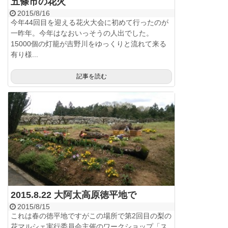
五條市の花火
2015/8/16
今年44回目を迎える花火大会に初めて行ったのが
一昨年。今年はなおいっそうの人出でした。
15000個の灯籠が吉野川をゆっくりと流れて来る
有り様...
記事を読む
2015.8.22 大阿太高原徳平地で
2015/8/15
これは春の徳平地ですがこの場所で第2回目の梨の
花マルシェ実行委員会主催のワークショップ「ス