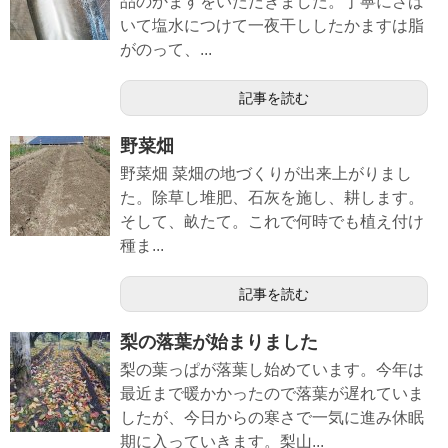
品のかますをいただきました。丁寧にさば
いて塩水につけて一夜干ししたかますは脂
がのって、...
記事を読む
野菜畑
野菜畑 菜畑の地づくりが出来上がりまし
た。除草し堆肥、石灰を施し、耕します。
そして、畝たて。これで何時でも植え付け
種ま...
記事を読む
梨の落葉が始まりました
梨の葉っぱが落葉し始めています。今年は
最近まで暖かかったので落葉が遅れていま
したが、今日からの寒さで一気に進み休眠
期に入っていきます。梨山...