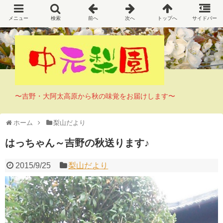
〜吉野・大阿太高原から秋の味覚をお届けします〜
ホーム
梨山だより
はっちゃん～吉野の秋送ります♪
2015/9/25
梨山だより