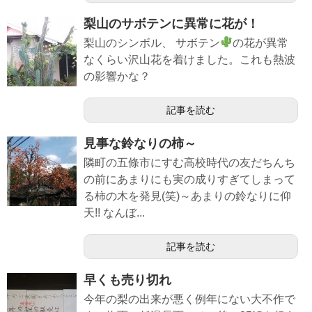
梨山のサボテンに異常に花が！
梨山のシンボル、 サボテン
の花が異常
なくらい沢山花を着けました。これも熱波
の影響かな？
記事を読む
見事な鈴なりの柿～
隣町の五條市にすむ高校時代の友だちんち
の前にあまりにも実の成りすぎてしまって
る柿の木を発見(笑)～あまりの鈴なりに仰
天!! なんぼ...
記事を読む
早くも売り切れ
今年の梨の出来が悪く例年にない大不作で