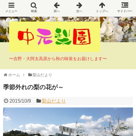
〜吉野・大阿太高原から秋の味覚をお届けします〜
ホーム
梨山だより
季節外れの梨の花が～
2015/10/9
梨山だより