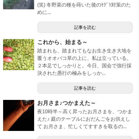
(笑) 冬野菜の種を蒔いた後のﾓｸﾞﾗ対策のた
めに...
記事を読む
これから、始まる～
踏まれも、踏まれてもなお生き生き大地を
覆うオオバコ草の上に、私は立っている。
２本足でしっかりと。今日、国会で強行採
決された愚行の極みをしっか...
記事を読む
お月さま♪つかまえた～
夜10時半～高く昇ったお月さまを、つかま
えた♪ 庭のテーブルにおだんごをお供えし
て お月さま、忙しくてすすきを取るの...