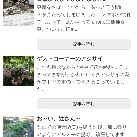
更新をさぼっていたら、あっと言う間に、
３ヶ月たってしまいました。 スマホが壊れ
てしまって、思い切ってiphoneに機種変
更。ついでにiPa...
記事を読む
ゲストコーナーのアジサイ
これも残念ながら7月中で花が終わってし
まってますが、かわいいガクアジサイの花
がブドウの木の下で咲きほこっていまし
た。
記事を読む
お～い、辻さん～
梨山での使命!?(笑)を終えた後、畑に祭り
のようにアルミ缶の提灯、鎮座してます