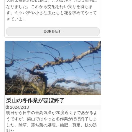
大阿太高原の梨の花は、この暖かさでほぼ満開に
なりました。これから交配を行い実りを待ちま
す。ミツバチや小さな虫たちも花を求めてやって
きていま...
記事を読む
梨山の冬作業がほぼ終了
2024/2/13
明日から日中の最高気温が20度近くまであがるよ
うですが、梨山ではやっと冬作業がほぼ終了しま
した。除草、落ち葉の処理、施肥、剪定、枝の誘
引な...