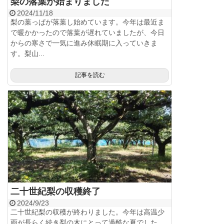
梨の落葉が始まりました
2024/11/18
梨の葉っぱが落葉し始めています。今年は最近ま
で暖かかったので落葉が遅れていましたが、今日
からの寒さで一気に進み休眠期に入っていきま
す。梨山...
記事を読む
二十世紀梨の収穫終了
2024/9/23
二十世紀梨の収穫が終わりました。今年は高温少
雨が長らく続き梨の木にとって過酷な夏でした。